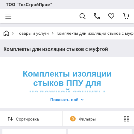
ТОО "ТехСтройПром"
Товары и услуги
Комплекты дли изоляции стыков с муф
Комплекты дли изоляции стыков с муфтой
Комплекты изоляции
стыков ППУ для
надежной защиты
трубопроводов
Показать всё
Комплекты для изоляции стыков с муфтой
Сортировка
0
Фильтры
любых диаметров с доставкой в Астане и
по всему Казахстану