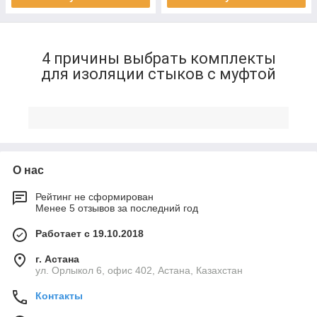
4 причины выбрать комплекты
для изоляции стыков с муфтой
Показать всё
Монолитная защита
После монтажа комплект образует цельную
конструкцию, идентичную заводской изоляции,
О нас
что исключает слабые места в стыках.
Рейтинг не сформирован
Менее 5 отзывов за последний год
Работает с 19.10.2018
Сохранение тепла и защита от
г. Астана
ул. Орлыкол 6, офис 402, Астана, Казахстан
коррозии
Комплекты для изоляции стыков с муфтой
Контакты
предотвращают теплопотери и защищают