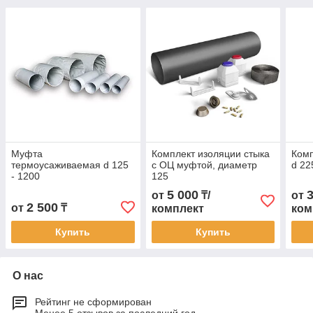
Муфта
Комплект изоляции стыка
Комп
термоусаживаемая d 125
с ОЦ муфтой, диаметр
d 22
- 1200
125
5 000
от
₸/
от
2 500
от
₸
комплект
ком
Купить
Купить
О нас
Рейтинг не сформирован