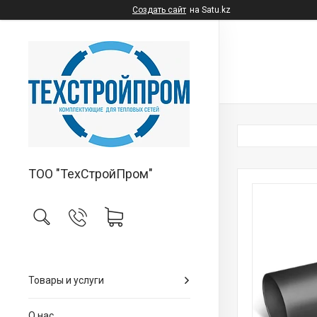
Создать сайт
на Satu.kz
ТОО "ТехСтройПром"
Товары и услуги
О нас