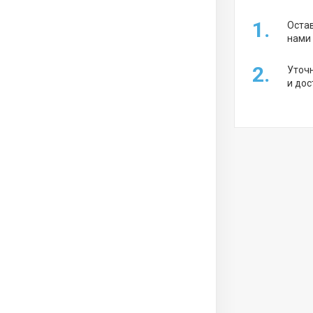
1.
Остав
нами
2.
Уточн
и дос