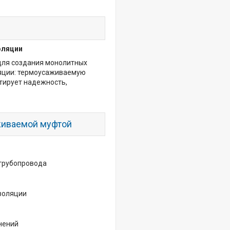
оляции
для создания монолитных
ляции: термоусаживаемую
тирует надежность,
живаемой муфтой
 трубопровода
золяции
нений