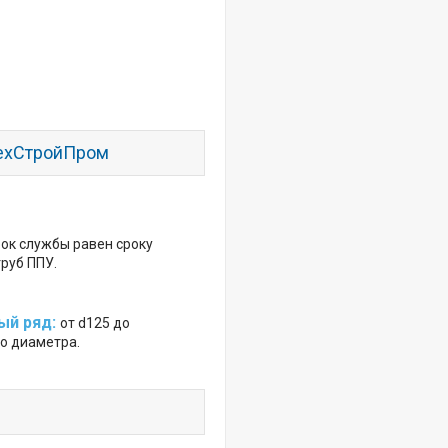
ТехСтройПром
ок службы равен сроку
руб ППУ.
ый ряд:
от d125 до
о диаметра.