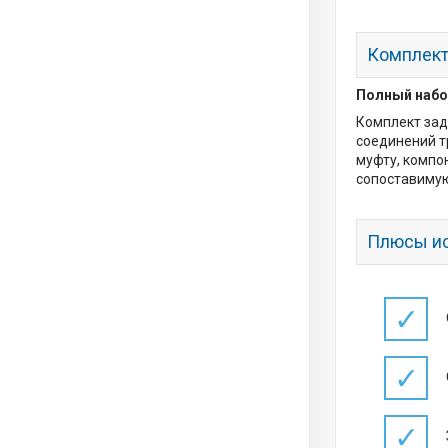
Комплект
Полный набо
Комплект зад
соединений т
муфту, компо
сопоставимую
Плюсы ис
✓
✓
✓