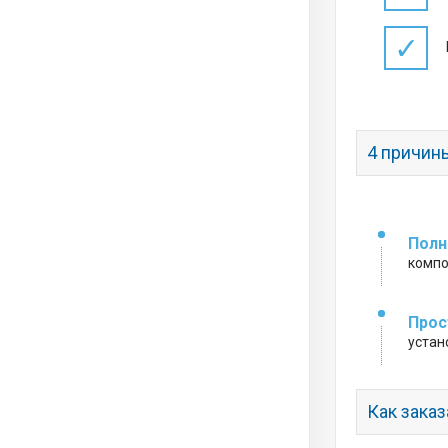
✓
4 причин
Полн
компо
Прос
устан
Как заказ