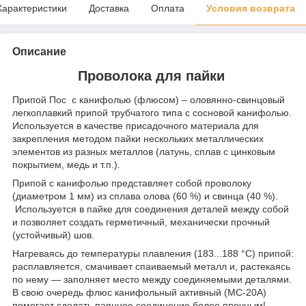
Характеристики
Доставка
Оплата
Условия возврата
Описание
Проволока для пайки
Припой Пос с канифолью (флюсом) – оловянно-свинцовый
легкоплавкий припой трубчатого типа с сосновой канифолью.
Используется в качестве присадочного материала для
закрепления методом пайки нескольких металлических
элементов из разных металлов (латунь, сплав с цинковым
покрытием, медь и т.п.).
Припой с канифолью представляет собой проволоку
(диаметром 1 мм) из сплава олова (60 %) и свинца (40 %).
Используется в пайке для соединения деталей между собой
и позволяет создать герметичный, механически прочный
(устойчивый) шов.
Нагреваясь до температуры плавления (183...188 °C) припой:
расплавляется, смачивает спаиваемый металл и, растекаясь
по нему — заполняет место между соединяемыми деталями.
В свою очередь флюс канифольный активный (MC-20A)
помогает сделать паянное соединение более прочным!