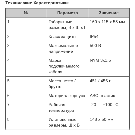
Технические Характеристики:
№
Параметр
Значение
1
Габаритные
160 х 115 х 55 мм
размеры, В х Ш х Г
2
Класс защиты
IP54
3
Максимальное
500 В
напряжение
4
Марка
NYM 3х1,5
подключаемого
кабеля
5
Масса нетто /
451 / 456 г
брутто
6
Материал корпуса
АВС пластик
7
Рабочая
-20 … +100 °C
температура
8
Установочные
148 х 50 мм
размеры, Ш х В