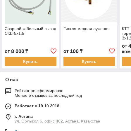
Сварной кабельный вывод
Гильзя медная луженая
КТТ 
СКВ-5х1,5
терм
3х1,
от
8 000
100
от
₸
от
₸
ком
Купить
Купить
О нас
Рейтинг не сформирован
Менее 5 отзывов за последний год
Работает с 19.10.2018
г. Астана
ул. Орлыкол 6, офис 402, Астана, Казахстан