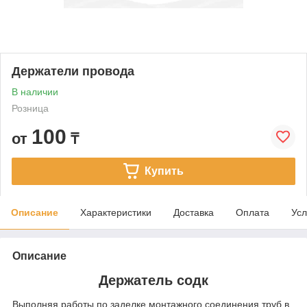
Держатели провода
В наличии
Розница
100
от
₸
Купить
Описание
Характеристики
Доставка
Оплата
Усл
Описание
Держатель содк
Выполняя работы по заделке монтажного соединения труб в