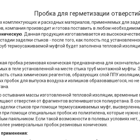
Пробка для герметизации отверсти
их комплектующих и расходных материалов, применяемых для заде
в, компания производит и готова поставить в любом необходимо
оническую
. Данная продукция изготавливается из высококачеств
тадии заделки стыков - после того, как полость под установленно
руб термоусаживаемой муфтой будет заполнена тепловой изоляци
кая пробка резиновая коническая предназначена для окончательн
ых в теле установленной на месте стыка труб монтажной муфты. 
ласть стыка химических реагентов, образующих слой ППУ изоляции
х пробок для выпуска воздуха и излишков образовавшегося, но не
ана.
о остывания массы изготовленной тепловой изоляции, временные 
ищают отверстия от фрагментов вспенившегося полиуретана. В со
заделки стыков при помощи термоусаживаемых муфт, высверленны
 при помощи специальных пробок из полиэтилена, которые нужно в
бым паяльником. Если такой возможности в полевых условиях нет
олее универсальных пробок резиновых конических.
 применения: