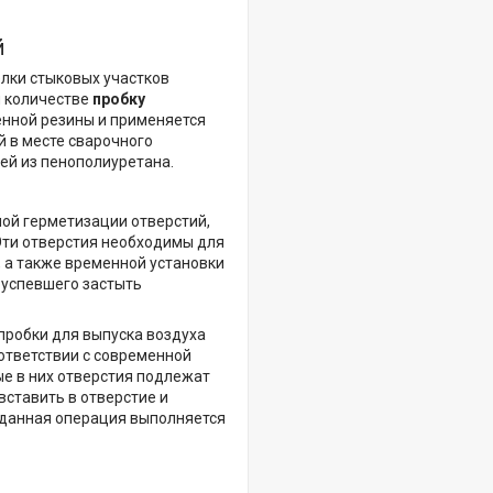
й
лки стыковых участков
м количестве
пробку
енной резины и применяется
й в месте сварочного
ей из пенополиуретана.
ой герметизации отверстий,
Эти отверстия необходимы для
, а также временной установки
 успевшего застыть
пробки для выпуска воздуха
ответствии с современной
е в них отверстия подлежат
ставить в отверстие и
, данная операция выполняется