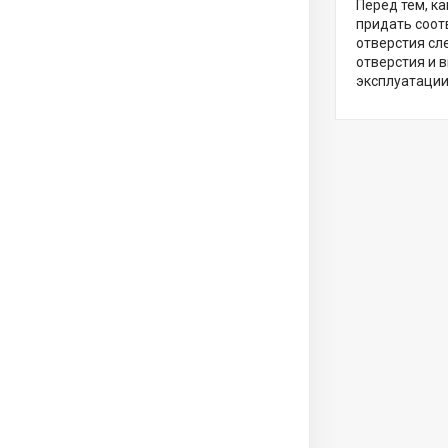
Перед тем, к
придать соот
отверстия сл
отверстия и 
эксплуатации