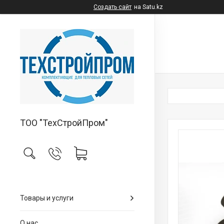
Создать сайт
на Satu.kz
ТОО "ТехСтройПром"
Товары и услуги
О нас