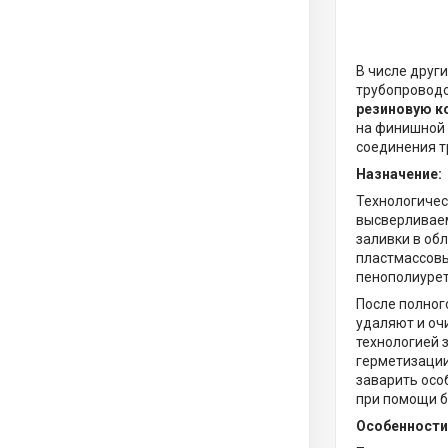
В числе друг
трубопроводо
резиновую к
на финишной с
соединения т
Назначение:
Технологичес
высверливаем
заливки в об
пластмассовы
пенополиурет
После полног
удаляют и оч
технологией 
герметизации
заварить осо
при помощи б
Особенности