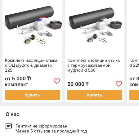
Комплект изоляции стыка
Комплект изоляции стыка
Комп
с ОЦ муфтой, диаметр
с термоусаживаемой
d 22
125
муфтой d 560
5 000
от
₸/
от
50 000
₸
комплект
ком
Купить
Купить
О нас
Рейтинг не сформирован
Менее 5 отзывов за последний год